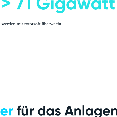
> 71 Gigawatt
werden mit rotorsoft überwacht.
er
für das An­­la­­g