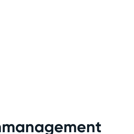
en­ma­nage­ment